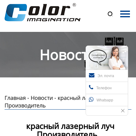
Главная

Продукция
О нас
Новости
Новости
Контакты
Эл. почта
Телефон
Главная
-
Новости
-
красный лазерный луч
Whatsapp
Производитель
красный лазерный луч
Производитель