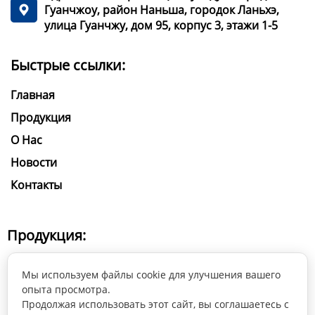
Гуанчжоу, район Наньша, городок Ланьхэ,

улица Гуанчжу, дом 95, корпус 3, этажи 1-5
Быстрые ссылки:
Главная
Продукция
О Нас
Новости
Контакты
Продукция:
Вращающиеся головы
Мы используем файлы cookie для улучшения вашего
Театральные прожекторы
опыта просмотра.
Продолжая использовать этот сайт, вы соглашаетесь с
Светодиодные прожекторы LED PAR и LED PARZOOM