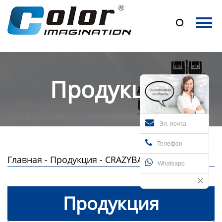
Главная

Продукция
О нас
Продукция
Новости
Контакты
Эл. почта
Телефон
Главная
-
Продукция
-
CRAZYBAR 46
Whatsapp
Продукция