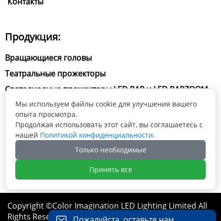
Контакты
Продукция:
Вращающиеся головы
Театральные прожекторы
Светодиодные прожекторы LED PAR и LED PARZOOM
Мы используем файлы cookie для улучшения вашего
Студийный свет
опыта просмотра.
Продолжая использовать этот сайт, вы соглашаетесь с
Мы в соц. сетях:
нашей
Политикой конфиденциальности.
Только необходимые





Принять все
Copyright ©Color Imagination LED Lighting Limited All
Rights Reserved.
Пожалуйста, оставьте нам