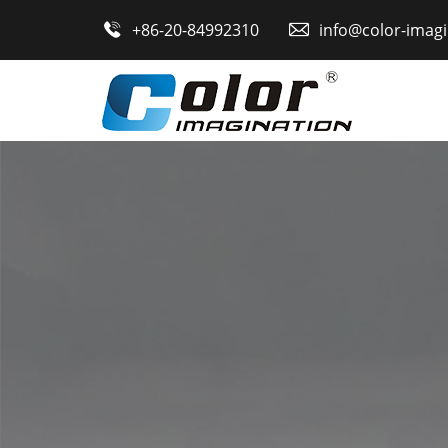
Главная

+86-20-84992310

info@color-imag
Продукция
О нас
Новости
Контакты