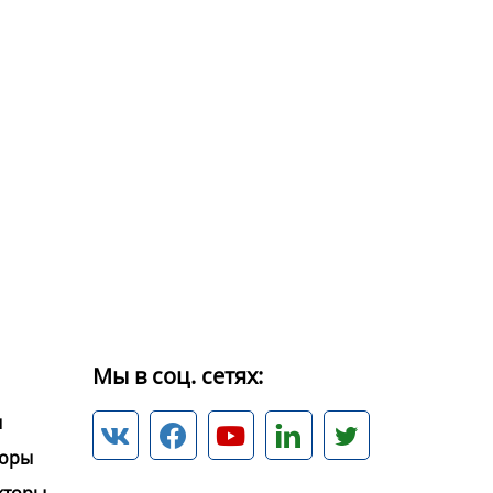
Мы в соц. сетях:
ы





торы