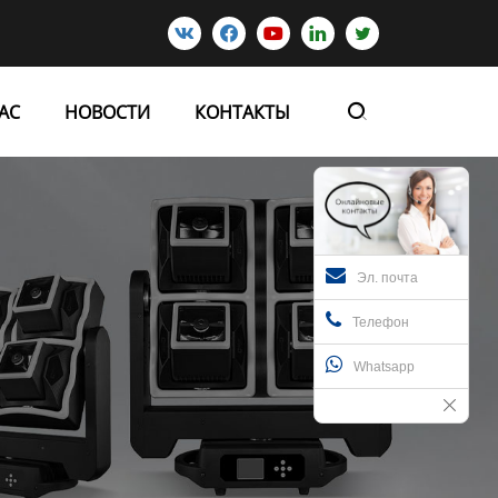





АС
НОВОСТИ
КОНТАКТЫ

Эл. почта
Телефон
Whatsapp