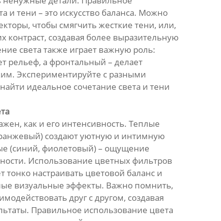
ь ненужные детали. Правильное
а и тени – это искусство баланса. Можно
кторы, чтобы смягчить жесткие тени, или,
их контраст, создавая более выразительную
ние света также играет важную роль:
ет рельеф, а фронтальный – делает
им. Экспериментируйте с разными
найти идеальное сочетание света и тени
ета
важен, как и его интенсивность. Теплые
оранжевый) создают уютную и интимную
ые (синий, фиолетовый) – ощущение
чности. Использование цветных фильтров
т тонко настраивать цветовой баланс и
ные визуальные эффекты. Важно помнить,
аимодействовать друг с другом, создавая
ьтаты. Правильное использование цвета