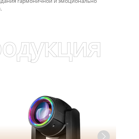
создания гармоничной и эмоционально
.
родукция