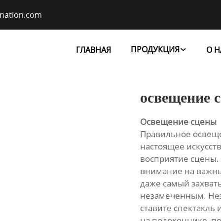
ination.com
ПРОДУКЦИЯ
ГЛАВНАЯ
О Н

освещение 
Освещение сцены
Правильное освещен
настоящее искусст
восприятие сцены. 
внимание на важных
даже самый захват
незамеченным. Нез
ставите спектакль 
на подоконнике, п