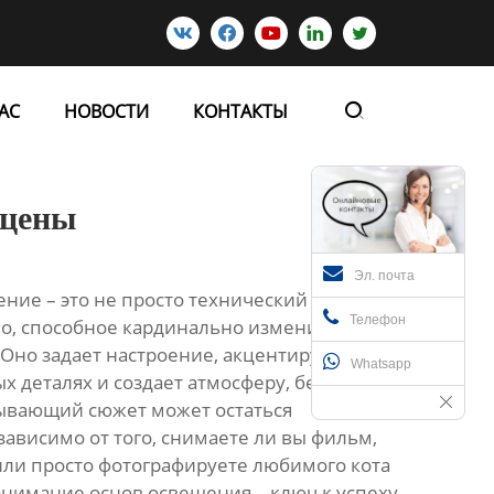





АС
НОВОСТИ
КОНТАКТЫ

сцены
Эл. почта
ие – это не просто технический вопрос, а
Телефон
во, способное кардинально изменить
Оно задает настроение, акцентирует
Whatsapp
 деталях и создает атмосферу, без которой
ывающий сюжет может остаться
ависимо от того, снимаете ли вы фильм,
или просто фотографируете любимого кота
онимание основ освещения – ключ к успеху.