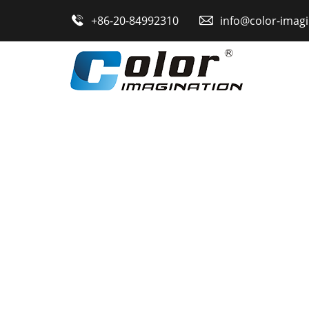
Главная

+86-20-84992310

info@color-imag
Продукция
О Нас
Новости
Контакты