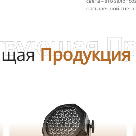
света – это залог 
насыщенной сцены
твующая П
ющая
Продукция