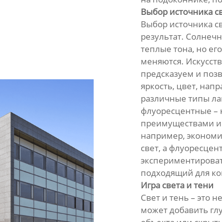
Выбор источника с
Выбор источника с
результат. Солнечн
теплые тона, но ег
меняются. Искусств
предсказуем и поз
яркость, цвет, на
различные типы ла
флуоресцентные – 
преимуществами и 
например, экономи
свет, а флуоресцен
экспериментироват
подходящий для ко
Игра света и тени
Свет и тень – это н
может добавить гл