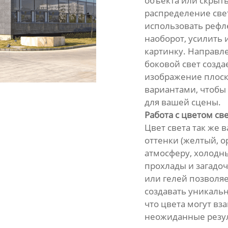
объекта или скрыт
распределение свет
использовать рефле
наоборот, усилить 
картинку. Направле
боковой свет созда
изображение плоск
вариантами, чтобы 
для вашей сцены.
Работа с цветом св
Цвет света так же 
оттенки (желтый, 
атмосферу, холодн
прохлады и загадо
или гелей позволяе
создавать уникаль
что цвета могут вз
неожиданные резул