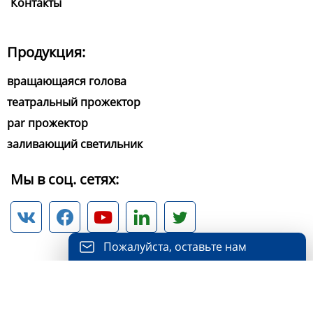
Контакты
Продукция:
вращающаяся голова
театральный прожектор
par прожектор
заливающий светильник
Мы в соц. сетях:





Пожалуйста, оставьте нам
сообщение
Пожалуйста, введите свой адрес
Copyright ©Color Imagination LED Lighting Limited All
электронной почты, и мы ответим на ваше
Rights Reserved.
письмо.