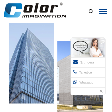
Главная

Продукция
О Нас
Новости
Контакты
Эл. почта
Телефон
Whatsapp