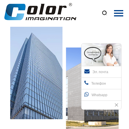
Главная

Продукция
О Нас
Новости
Контакты
Эл. почта
Телефон
Whatsapp