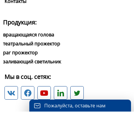
Контакты
Продукция:
вращающаяся голова
театральный прожектор
par прожектор
заливающий светильник
Мы в соц. сетях:





Пожалуйста, оставьте нам
сообщение
Пожалуйста, введите свой адрес
Copyright ©Color Imagination LED Lighting Limited All
электронной почты, и мы ответим на ваше
Rights Reserved.
письмо.