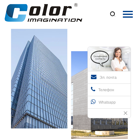
Главная

Продукция
О Нас
Новости
Контакты
Эл. почта
Телефон
Whatsapp