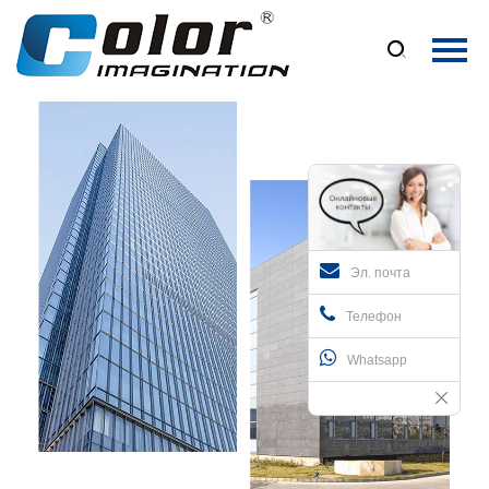
Главная

Продукция
О Нас
Новости
Контакты
Эл. почта
Телефон
Whatsapp