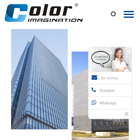
Главная

Продукция
О Нас
Новости
Контакты
Эл. почта
Телефон
Whatsapp