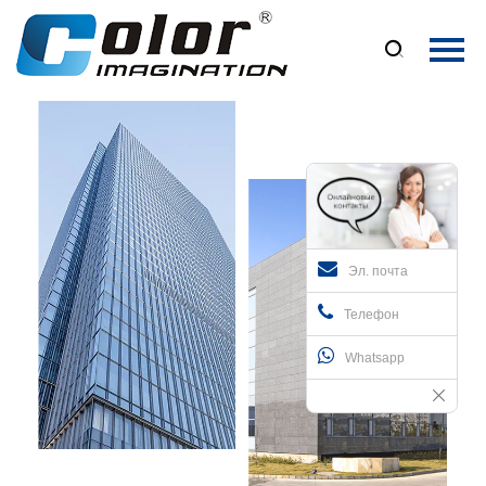
Главная

Продукция
О Нас
Новости
Контакты
Эл. почта
Телефон
Whatsapp