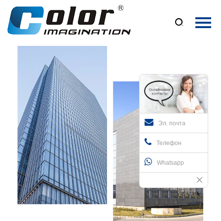
Главная

Продукция
О Нас
Новости
Контакты
Эл. почта
Телефон
Whatsapp