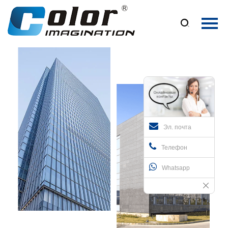
Главная

Продукция
О Нас
Новости
Контакты
Эл. почта
Телефон
Whatsapp