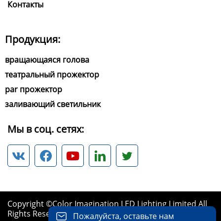
Контакты
Продукция:
вращающаяся голова
театральный прожектор
par прожектор
заливающий светильник
Мы в соц. сетях:





Copyright ©Color Imagination LED Lighting Limited All
Rights Reserved.
Пожалуйста, оставьте нам