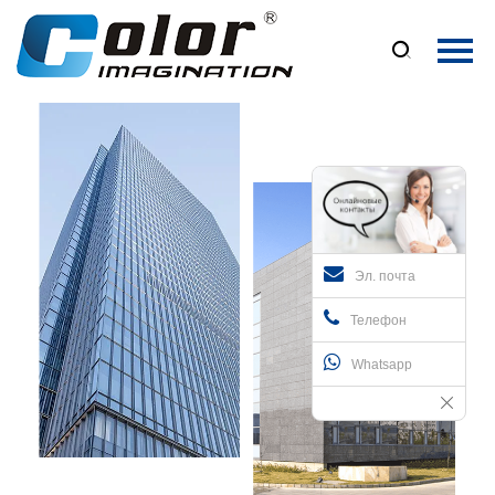
Главная

Продукция
О Нас
Новости
Контакты
Эл. почта
Телефон
Whatsapp