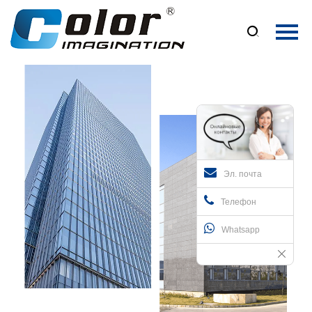
Главная

Продукция
О Нас
Новости
Контакты
Эл. почта
Телефон
Whatsapp