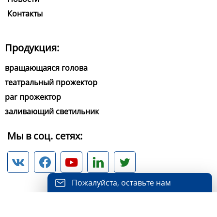
Контакты
Продукция:
вращающаяся голова
театральный прожектор
par прожектор
заливающий светильник
Мы в соц. сетях:





Пожалуйста, оставьте нам
сообщение
Пожалуйста, введите свой адрес
Copyright ©Color Imagination LED Lighting Limited All
электронной почты, и мы ответим на ваше