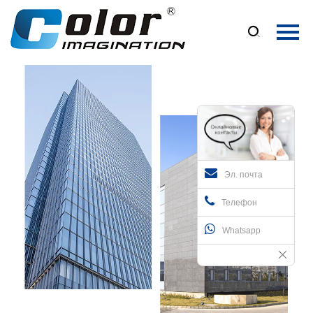
Главная

Продукция
О Нас
Новости
Контакты
Эл. почта
Телефон
Whatsapp